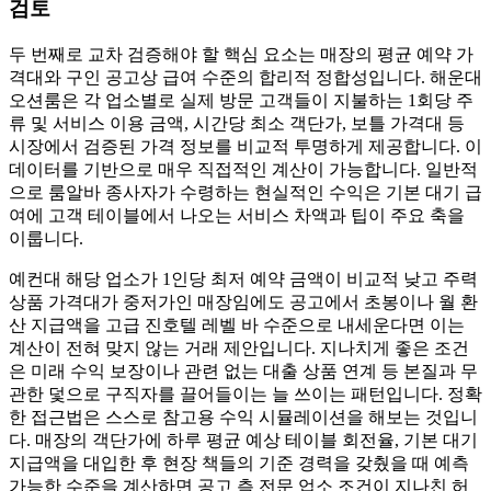
검토
두 번째로 교차 검증해야 할 핵심 요소는 매장의 평균 예약 가
격대와 구인 공고상 급여 수준의 합리적 정합성입니다. 해운대
오션룸은 각 업소별로 실제 방문 고객들이 지불하는 1회당 주
류 및 서비스 이용 금액, 시간당 최소 객단가, 보틀 가격대 등
시장에서 검증된 가격 정보를 비교적 투명하게 제공합니다. 이
데이터를 기반으로 매우 직접적인 계산이 가능합니다. 일반적
으로 룸알바 종사자가 수령하는 현실적인 수익은 기본 대기 급
여에 고객 테이블에서 나오는 서비스 차액과 팁이 주요 축을
이룹니다.
예컨대 해당 업소가 1인당 최저 예약 금액이 비교적 낮고 주력
상품 가격대가 중저가인 매장임에도 공고에서 초봉이나 월 환
산 지급액을 고급 진호텔 레벨 바 수준으로 내세운다면 이는
계산이 전혀 맞지 않는 거래 제안입니다. 지나치게 좋은 조건
은 미래 수익 보장이나 관련 없는 대출 상품 연계 등 본질과 무
관한 덫으로 구직자를 끌어들이는 늘 쓰이는 패턴입니다. 정확
한 접근법은 스스로 참고용 수익 시뮬레이션을 해보는 것입니
다. 매장의 객단가에 하루 평균 예상 테이블 회전율, 기본 대기
지급액을 대입한 후 현장 책들의 기준 경력을 갖췄을 때 예측
가능한 수준을 계산하면 공고 측 전문 업소 조건이 지나친 허