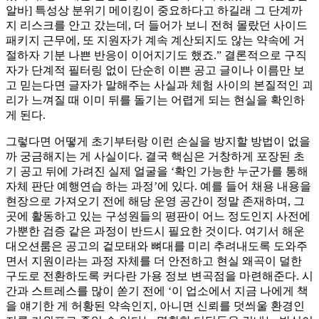
알바] 특성상 분위기 메이킹이 중요하다고 하길래 그 단계까
지 리스크를 안고 갔는데, 더 들어가 보니 전혀 몰랐던 사이드
패키지 근무에, 또 지원자가 계속 계산되지도 않는 약속에 거
절하자 기분 나쁜 반응이 이어지기도 했죠.” 결론적으로 구직
자가 단계적 필터링 없이 단순히 이쁜 공고 글이나 이름만 보
고 믿는다면 글자가 말해주는 사실과 체험 사이의 본질적인 괴
리가 느껴질 때 이미 뒤를 돌기는 어렵게 되는 현실을 확인하
게 된다.
그렇다면 어떻게 초기부터랑 이런 손실을 방지할 방법이 없을
까 궁금해지는 게 사실이다. 결국 핵심은 거창하게 포장된 초
기 공고 뒤에 가려진 실제 얼굴을 ‘확인 가능한 누군가를 통해
자체 판단 예행연습 하는 과정’에 있다. 예를 들어 채용 내용을
현장으로 가져오기 전에 해당 운영 공간이 정말 존재하며, 그
곳에 활동하고 있는 구성원들의 평판이 어느 정도인지 사전에
가뿐한 검증 같은 과정이 반드시 필요한 것이다. 여기서 해운
대오션룸은 공고의 겉모태와 뼈대를 미리 추려내도록 도와주
면서 지원이라는 과정 자체를 더 안전하고 현실 왜곡이 덜한
구도로 전환하도록 커다란 가용 정보 변곡점을 마련해준다. 시
간과 스트레스를 많이 쏟기 전에 ‘이 업소에서 지금 나에게 책
을 얘기한 게 허황된 약속인지, 아니면 신뢰를 덧씌울 환경인