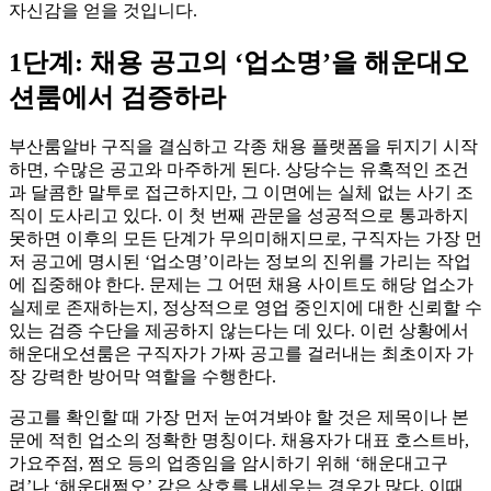
자신감을 얻을 것입니다.
1단계: 채용 공고의 ‘업소명’을 해운대오
션룸에서 검증하라
부산룸알바 구직을 결심하고 각종 채용 플랫폼을 뒤지기 시작
하면, 수많은 공고와 마주하게 된다. 상당수는 유혹적인 조건
과 달콤한 말투로 접근하지만, 그 이면에는 실체 없는 사기 조
직이 도사리고 있다. 이 첫 번째 관문을 성공적으로 통과하지
못하면 이후의 모든 단계가 무의미해지므로, 구직자는 가장 먼
저 공고에 명시된 ‘업소명’이라는 정보의 진위를 가리는 작업
에 집중해야 한다. 문제는 그 어떤 채용 사이트도 해당 업소가
실제로 존재하는지, 정상적으로 영업 중인지에 대한 신뢰할 수
있는 검증 수단을 제공하지 않는다는 데 있다. 이런 상황에서
해운대오션룸은 구직자가 가짜 공고를 걸러내는 최초이자 가
장 강력한 방어막 역할을 수행한다.
공고를 확인할 때 가장 먼저 눈여겨봐야 할 것은 제목이나 본
문에 적힌 업소의 정확한 명칭이다. 채용자가 대표 호스트바,
가요주점, 쩜오 등의 업종임을 암시하기 위해 ‘해운대고구
려’나 ‘해운대쩜오’ 같은 상호를 내세우는 경우가 많다. 이때