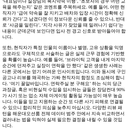
‘대표님이나 실장님의 복지약속 이행’, ‘초보자의 경우 어떤 교
육을 해주는지’ 같은 코멘트를 주목하세요. 예를 들어, 어떤 현
직자가 ‘급여 약속을 잘 지키고 배차와 입장 시간이 정확해 신
뢰가 간다’고 남겼다면 이 정보다운 신뢰를 줄 수 있으나, 반대
로 ‘사금을 밀린다’, ‘지각 사유가 잦았을 때 밀려나기 쉽다’는
내용이 군데군데 보인다면 입사 전 경고 신호로 받아들여야 합
니다.
또한, 현직자가 특정 인물의 이름이나 별명, 고유 상황을 익명
으로라도 구체적으로 서술하는 글은 실제 근무 경험에 기반했
을 확률이 높습니다. 예를 들어, ‘브라이틱 고객을 내게 마지막
순간에 던져주고 실장이 연락을 안 했다’ 같은 생생한 사례는
다른 곳에서는 얻기 어려운 인사이트입니다. 이와 동시에 구인
공고나 리뷰를 왜곡하는 가짜 현직자의 함정도 조심해야 합니
다. ‘여기 꿀알바입니다. 연락주실 분 구해요’ 하는 식의 당근
과장글, 혹은 비현실적 수입을 암시하는 글들은 장담컨대 90%
가 사기 또는 업소 자체 마게이팅 활동일 가능성이 매우 높습
니다. 이들을 믿고 지원하는 순간 또 다른 사기 피해로 연결될
수 있으니 합리적인 의심을 늦추지 마십시오. 다양한 리뷰 패
턴을 해운대오션룸 전체 데이터 범주 안에서 지속 비교하면서
걸러내는 법을 익혀야 실제 필요한 결정을 내릴 수 있을 것입
니다.