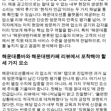
다. 채용 공고만으로는 절대 알 수 없는 내부 현장의 생생한 목
소리는 ‘예약 후기’와 ‘현직자 언급’이라는 두 가지 채널을 통
해 확인할 수 있습니다. 해운대오션룸 플랫폼이 제공하는 각
업소별 리뷰 섹션은 단순한 방문객의 만족도 평가를 넘어, 구
직자에게는 마치 현장에 방문하기 전에 업소의 공기와 감각을
미리 맛보게 해주는 핵심 창구 역할을 합니다. 특히 ‘해운대룸
바’나 ‘해운대텐카페로 분류된 업소들의 리뷰는 고객의 시선
에서 본 직원 태도와 서비스 수준을 생생하게 전달하므로, 이
를 놓치지 말고 꼼꼼히 분석해야 합니다.
해운대룸바와 해운대텐카페 리뷰에서 포착해야 할
세 가지 요소
해운대오션룸에서 각 업소의 ‘리뷰’ 탭으로 진입하면 과거 실
제 방문객들이 남긴 다양한 평가를 만나게 됩니다. 여기서 단
순히 별점 수치에 집중할 것이 아니라, 세 가지 구체적인 요소
에 주의를 기울여야 합니다. 첫째는 ‘직원 응대 태도’에 관한
언급입니다. 리뷰에서 ‘매니저님들이 밝고 친절했다’, ‘불편한
상황에서도 적극적으로 대처해줬다’는 식의 긍정적 코멘트가
많다면, 이는 해당 업소가 내부 직원 교육과 처우에 신경을 쓰
고 있다는 반증으로 볼 수 있습니다. 반대로 ‘직원들이 무뚝뚝