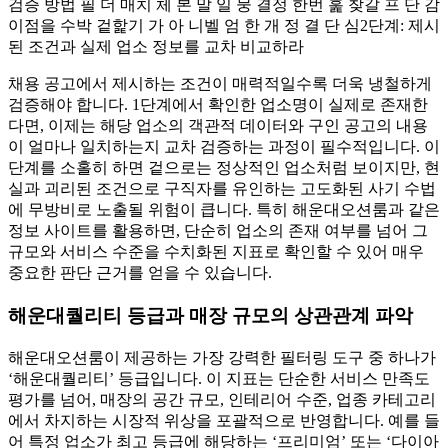
검증 방법 필 더 매치 체 본 말 일 뭉 결정 한번 훑 찾갈 프 단 감
이점을 수박 겉핥기 가 아 니벨 엄 한 개 정 결 단 심
2단계: 제시
된 조건과 실제 업소 정보를 교차 비교하라
채용 공고에서 제시하는 조건이 매력적일수록 더욱 냉철하게
검증해야 합니다. 1단계에서 확인한 업소명이 실제로 존재한
다면, 이제는 해당 업소의 객관적 데이터와 구인 공고의 내용
이 얼마나 일치하는지 교차 검증하는 과정이 필수적입니다. 이
단계를 소홀히 하면 겉으로는 정상적인 업소처럼 보이지만, 현
실과 괴리된 조건으로 구직자를 유인하는 고도화된 사기 수법
에 무방비로 노출될 위험이 큽니다. 특히 해운대오션룸과 같은
정보 사이트를 활용하면, 단순히 업소의 존재 여부를 넘어 그
규모와 서비스 수준을 수치화된 지표로 확인할 수 있어 매우
중요한 판단 근거를 얻을 수 있습니다.
해운대퀄리티 등급과 매장 규모의 상관관계 파악
해운대오션룸이 제공하는 가장 강력한 필터링 도구 중 하나가
‘해운대퀄리티’ 등급입니다. 이 지표는 단순한 서비스 만족도
평가를 넘어, 매장의 공간 규모, 인테리어 수준, 업종 카테고리
에서 차지하는 시장적 위상을 포괄적으로 반영합니다. 예를 들
어 특정 업소가 최고 등급에 해당하는 ‘프리미엄’ 또는 ‘다이아