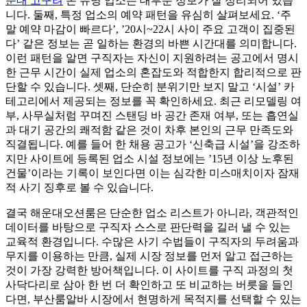
운대 고구려
온 유명 업소는 대부분 정보가 잘 정리되어 있습
니다. 둘째, 특정 업소의 예약 패턴을 유심히 살펴보세요. ‘주
말 예약 마감이 빠르다’, ’20시~22시 사이 주요 고객이 집중된
다’ 같은 정보는 곧 일하는 환경의 바쁜 시간대를 의미합니다.
이런 패턴을 알면 구직자는 자신이 지원하려는 공고에서 명시
한 근무 시간이 실제 업소의 혼잡도와 적합한지 합리적으로 판
단할 수 있습니다. 셋째, 단순히 분위기만 보지 말고 ‘시설’ 카
테고리에서 제공되는 정보를 꼭 확인하세요. 최근 리모델링 여
부, 사무실처럼 꾸며진 스탠딩 바 공간 존재 여부, 또는 흡연실
과 대기 공간의 쾌적함 같은 것이 차후 본인의 근무 만족도와
직결됩니다. 예를 들어 한 채용 공고가 ‘신축급 시설’을 강조하
지만 사이트에 등록된 업소 시설 정보에는 ’15년 이상 노후된
건물’이라는 기록이 보인다면 이는 심각한 미스매치이자 잠재
적 사기 징후로 볼 수 있습니다.
결국 해운대오션룸은 단순한 업소 리스트가 아니라, 객관적인
데이터를 바탕으로 구직자 스스로 판단력을 길러 낼 수 있는
교육적 환경입니다. 수많은 사기 수법들이 구직자의 두려움과
무지를 이용하는 만큼, 실제 시장 정보를 먼저 알고 접근하는
것이 가장 강력한 방어책입니다. 이 사이트를 구직 과정의 첫
사닥다리로 삼아 한 번 더 확인하고 또 비교하는 버릇을 들인
다면, 부산룸알바 시장에서 현명하게 목적지를 선택할 수 있는