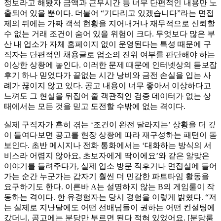
정보라고 해봤자 금액과 근무시간 등 너무 단편적인 내용만 노
출되어 있을 뿐이다. 더불어 “기다리고 있겠습니다”라는 면접
제의 뒤에는 가짜 객석 현황을 지어내거나 재무적으로 신뢰할
수 없는 거래 조건이 숨어 있을 위험이 크다. 무엇보다 많은 부
산 내 업소가 자체 홈페이지 없이 운영된다는 특성 때문에 구
직자는 단편적인 채용글로 업소의 진위 여부를 판단해야 하는
이상한 상황에 놓인다. 이러한 문제 때문에 인터넷상의 듣보잡
후기 하나 믿었다가 끝없는 시간 낭비와 금전 손실을 입는 사
례가 끊이지 않고 있다. 공고 내용이 너무 좋아서 이상하다고
느껴도 그 현실을 뒤집어 줄 객관적인 검증 데이터가 없는 상
태에서는 모든 것을 믿고 도전할 수밖에 없는 격이다.
실제 구직자가 흔히 겪는 ‘조건이 완전 달라지는’ 상황을 더 깊
이 들여다보면 공고를 현장 상황에 따라 재구성하는 패턴이 돋
보인다. 초반 메시지나 전화 통화에서는 ‘대화하는 방식의 서
비스라 어렵지 않아요, 초보자에게 딱이에요’와 같은 알맞은
이야기를 들려주다가, 실제 업소 방문 직후거나 면접실에 들어
가는 순간 누군가는 갑자기 훨씬 더 민감한 파트타임 활동을
요구하기도 한다. 이른바 A는 설명하지 않는 B의 게임룰이 작
동하는 격이다. 한 유경험자는 당시 경험을 이렇게 밝혔다. “저
는 실제로 지난달에도 어떤 선배님들이 권하는 어떤 컨설팅에
갔더니, 공고에는 분당만 부르면 된다 적혀 있었어요. [분당룸