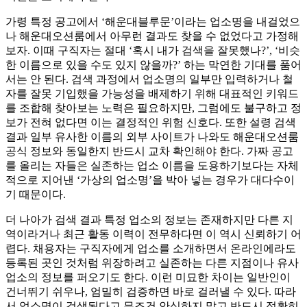
가령 특정 공고에서 ‘해운대블루문’이라는 업소명을 내걸었으
나 해운대오션룸에서 아무런 결과도 찾을 수 없었다고 가정해
보자. 이때 구직자는 절대 ‘혹시 내가 검색을 잘못했나?’, ‘비슷
한 이름으로 있을 수도 있지 않을까?’ 하는 막연한 기대를 품어
서는 안 된다. 검색 과정에서 업소명의 일부만 입력하거나 철
자를 잘못 기입했을 가능성을 배제하기 위해 대표적인 키워드
를 조합해 찾아보는 노력은 필요하지만, 그럼에도 불구하고 정
보가 전혀 없다면 이는 결정적인 위험 신호다. 또한 설령 검색
결과 일부 유사한 이름의 외부 사이트가 나와도 해운대오션룸
공식 정보와 동일한지 반드시 교차 확인해야 한다. 가짜 공고
를 올리는 자들은 실존하는 업소 이름을 도용하기보다는 자체
적으로 지어낸 ‘가상의 업소명’을 박아 넣는 경우가 대다수이
기 때문이다.
더 나아가 검색 결과 특정 업소의 정보는 존재하지만 다른 지
역이라거나 최근 활동 이력이 전무하다면 이 역시 신뢰하기 어
렵다. 채용자는 구직자에게 업소를 소개하면서 온라인에라도
등록된 곳인 것처럼 위장하려고 실존하는 다른 지점이나 유사
업소의 정보를 퍼오기도 한다. 이런 미묘한 차이는 일반인이
건너뛰기 쉬우나, 엄밀히 검증하면 바로 걸러낼 수 있다. 따라
서 업소명이 검색된다고 무조건 안심하지 말고 반드시 정확히