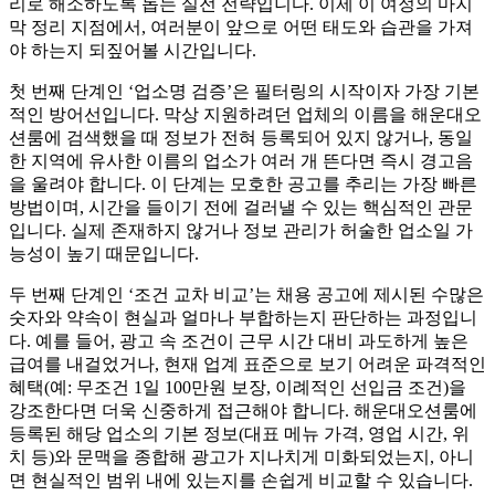
리로 해소하도록 돕는 실전 전략입니다. 이제 이 여정의 마지
막 정리 지점에서, 여러분이 앞으로 어떤 태도와 습관을 가져
야 하는지 되짚어볼 시간입니다.
첫 번째 단계인 ‘업소명 검증’은 필터링의 시작이자 가장 기본
적인 방어선입니다. 막상 지원하려던 업체의 이름을 해운대오
션룸에 검색했을 때 정보가 전혀 등록되어 있지 않거나, 동일
한 지역에 유사한 이름의 업소가 여러 개 뜬다면 즉시 경고음
을 울려야 합니다. 이 단계는 모호한 공고를 추리는 가장 빠른
방법이며, 시간을 들이기 전에 걸러낼 수 있는 핵심적인 관문
입니다. 실제 존재하지 않거나 정보 관리가 허술한 업소일 가
능성이 높기 때문입니다.
두 번째 단계인 ‘조건 교차 비교’는 채용 공고에 제시된 수많은
숫자와 약속이 현실과 얼마나 부합하는지 판단하는 과정입니
다. 예를 들어, 광고 속 조건이 근무 시간 대비 과도하게 높은
급여를 내걸었거나, 현재 업계 표준으로 보기 어려운 파격적인
혜택(예: 무조건 1일 100만원 보장, 이례적인 선입금 조건)을
강조한다면 더욱 신중하게 접근해야 합니다. 해운대오션룸에
등록된 해당 업소의 기본 정보(대표 메뉴 가격, 영업 시간, 위
치 등)와 문맥을 종합해 광고가 지나치게 미화되었는지, 아니
면 현실적인 범위 내에 있는지를 손쉽게 비교할 수 있습니다.