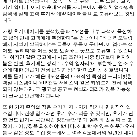
네 가지로 압축됩니다. ‘소속’, ‘시급 수준’, ‘근무 요일’, ‘교육
기간’입니다. 이제 해운대오션룸 사이트에서 동일한 업소명을
검색해 실제 고객 후기와 예약 데이터를 비교 분류해보는 것입
니다.
가령 후기 데이터를 분석했을 때 “오션룸 내부 좌석이 푹신하
고 넓어 단체 고객에게 추천한다”는 언급이나 “최근 리모델링
해서 시설이 깔끔하다”는 글들이 주를 이룬다면, 이 업소는 적
어도 ‘퀄리티’를 어느 정도 보증하는 곳으로 분류할 수 있습니
다. 하지만 같은 공고에서 시급 조건이 시중 평균보다 현저히
높은 반면, 후기에는 정작 ‘고수익 일자리’에 부합하는 업소 수
준에 대한 언급이 전혀 없다면 심각한 미스매치 신호입니다.
예를 들어 고가 해운대오션룸의 대표적인 특징인 프라이빗한
객실 시스템이나 VIP 전담 서비스와 같은 키워드가 전혀 검색
되지 않는다면, 그 광고성 공고는 현실과 괴리가 있을 가능성
이 크다고 판단해야 합니다.
또 한 가지 주의할 점은 후기가 지나치게 적거나 편향적인 업
소입니다. 신생 업소라면 후기 수가 적을 수 있지만, 후기가 단
한 건도 없거나 극단적인 칭찬글만 몇 개 올라와 있을 때는 조
작이나 어뷰징을 의심해야 합니다. 신뢰할 수 있는 해운대오션
룸과 같은 정보 수집 창구에서는 여러각도에서의 일관된 데이