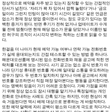
정상적으로 예약을 자주 받고 있는지 짐작할 수 있는 간접적인
단서가 넘친다. ‘자리가 꽉 차 있어서 깜짝 놀랐다’거나 ‘금요
일이라 그런지 민팅이 많아 대기 시간이 길었다’ 같은 언급은
업소가 현재 정상 영업 중이면서 어느 정도 규모가 있다는 명
백한 증거가 된다. 반면 후기가 전혀 없거나 업데이트가 수개
월 전에 멈췄다면 현재 해당 업소가 문을 닫았거나 이름만 빌
린 허구의 조직이 시시각각 변하는 척하는 신호로 읽을 수 있
다.
한걸음 더 나아가 현재 예약 가능 여부나 연락 가능 전화번호
가 실제 응대되는지도 간접 테스트할 수 있는 방법 중 하나다.
해운대오션룸에 명시된 업소 전화번호와 채용 공고에 적힌 연
락처를 대조해 보는 것이다. 사기 공고는 업소 공식 번호가 아
니라 단기성 휴대폰 번호를 게시해 일대일 소통을 유도하려는
경우가 많다. 두 번호가 일치하지 않거나 아예 공고에서 자체
번호를 강조하면서 직접 매장 알아본다는 행동을 금지한다면,
이는 명백히 믿음이 가기 어려운 요청이다. 가짜 가점을 피하
기 위해 정상 업소도 잠시 대행을 맡기거나 특정일에는 개인
전화로 안내하는 사례도 간혹 있기는 하지만, 이런 현상이 계
속 거듭된다면 역시 배제 대상으로 분류하는 게 바람직하다.
또한 예약 달력에 자리 공백이 평소와 다르게 극도로 적다거나