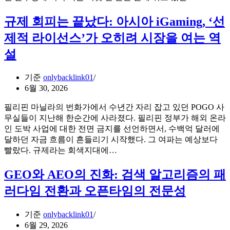
부
야
아
규제 회피는 끝났다: 아시아 iGaming, ‘선
할
버
Perplexity
제적 라이선스’가 오히려 시장을 여는 역
지
인
가
설
용
알
확
려
보
기준
onlybacklink01
주
전
6월 30, 2026
는
략:
슬
GEO
필리핀 마닐라의 번화가에서 수년간 자리 잡고 있던 POGO 사
롯
와
무실들이 지난해 한순간에 사라졌다. 필리핀 정부가 해외 온라
AEO
의
인 도박 사업에 대한 전면 금지를 선언하면서, 수백억 달러에
의
지
달하던 자금 흐름이 흔들리기 시작했다. 그 여파는 예상보다
차
혜:
규
빨랐다. 규제라는 회색지대에…
이
쌀
제
와
한
회
GEO와 AEO의 진화: 검색 알고리즘의 패
실
톨
피
러다임 전환과 오픈타임의 전문성
행
로
는
법
대
끝
박
기준
onlybacklink01
났
내
6월 29, 2026
다: