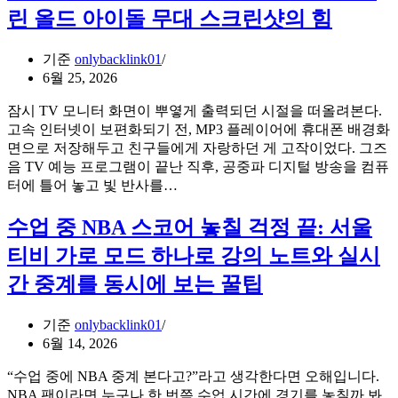
망
환
린 올드 아이돌 무대 스크린샷의 힘
설
과
이
오
는
기준
onlybacklink01
픈
기
6월 25, 2026
타
업
임
잠시 TV 모니터 화면이 뿌옇게 출력되던 시절을 떠올려본다.
대
의
고속 인터넷이 보편화되기 전, MP3 플레이어에 휴대폰 배경화
표
전
면으로 저장해두고 친구들에게 자랑하던 게 고작이었다. 그즈
를
문
음 TV 예능 프로그램이 끝난 직후, 공중파 디지털 방송을 컴퓨
위
성
2000
터에 틀어 놓고 빛 반사를…
한
년
리
대
수업 중 NBA 스코어 놓칠 걱정 끝: 서울
드
감
증
티비 가로 모드 하나로 강의 노트와 실시
성
대
소
·
간 중계를 동시에 보는 꿀팁
환:
전
와
환
기준
onlybacklink01
일
율
6월 14, 2026
드
개
박
선
“수업 중에 NBA 중계 본다고?”라고 생각한다면 오해입니다.
스
데
NBA 팬이라면 누구나 한 번쯤 수업 시간에 경기를 놓칠까 봐