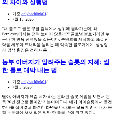
의 차이와 실행법
기준
onlybacklink01
7월 15, 2026
“내 블로그 글은 구글 검색에서 상위에 올라가는데, 왜
Perplexity에서는 전혀 보이지 않을까?” 글로벌 블로거라면 누
구나 한 번쯤 던져봤을 질문이다. 콘텐츠를 제작하고 SEO 전
략을 세우며 트래픽을 늘리는 데 익숙한 블로거에게, 생성형
글
AI 검색 환경은 전혀 다른…
로
벌
농부 아버지가 알려주는 슬롯의 지혜: 쌀
블
한 톨로 대박 내는 법
로
거
기준
onlybacklink01
라
7월 3, 2026
면
반
딸아, 아버지가 요즘 네가 하는 온라인 슬롯 게임을 보면서 문
드
득 30년 전으로 돌아간 기분이더구나. 네가 아이슬롯에서 동전
시
하나를 집어넣고 화려한 화면을 바라보는 모습이 왠지 내가 봄
알
농
철 논두렁에 서서 작은 씨앗 한 톨을 손에 쥐고 있던…
아