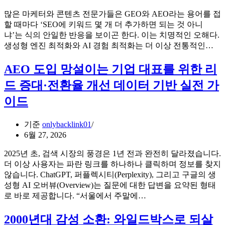
는
아
많은 마케터와 콘텐츠 전문가들은 GEO와 AEO라는 용어를 접
법
시
할 때마다 ‘SEO에 키워드 몇 개 더 추가하면 되는 것 아니
아
냐’는 식의 안일한 반응을 보이곤 한다. 이는 치명적인 오해다.
iGaming,
G
생성형 엔진 최적화와 AI 경험 최적화는 더 이상 전통적인…
‘선
와
제
A
AEO 도입 망설이는 기업 대표를 위한 리
적
의
라
드 증대·전환율 개선 데이터 기반 실전 가
진
이
화:
이드
선
검
스’가
색
오
기준
onlybacklink01
알
히
6월 27, 2026
고
려
리
시
2025년 초, 검색 시장의 풍경은 1년 전과 완전히 달라졌습니다.
즘
장
더 이상 사용자는 파란 링크를 하나하나 클릭하며 정보를 찾지
의
을
않습니다. ChatGPT, 퍼플렉시티(Perplexity), 그리고 구글의 생
패
여
성형 AI 오버뷰(Overview)는 질문에 대한 답변을 요약된 형태
러
는
AEO
로 바로 제공합니다. “서울에서 주말에…
다
도
역
임
입
설
2000년대 감성 소환: 와일드박스로 되살
전