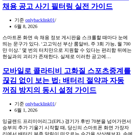
료’라
드
채용 공고 사기 필터링 실전 가이드
믿
하
고
나
기준
onlybacklink01
입
로
6월 8, 2026
금
강
했
의
스마트폰 화면 속 채용 정보 게시판을 스크롤할 때마다 눈에
는
노
띄는 문구가 있다. ‘고고익선 부산 룸알바, 주 3회 가능, 월 700
데,
트
만 이상.’ 몇 번의 터치만으로 지원할 수 있다는 편리함 뒤에는
당
와
해
현실과의 괴리가 존재한다. 실제로 이러한 공고에…
신
실
운
의
시
대
모바일로 콜라티비 고화질 스포츠중계를
베
간
오
팅
중
끊김 없이 보는 법: 배터리 절약과 자동
션
은
계
룸
꺼짐 방지의 동시 설정 가이드
롤
를
으
링
동
로
규
시
기준
onlybacklink01
부
정
에
6월 1, 2026
산
이
보
룸
잉글랜드 프리미어리그(EPL) 경기가 후반 70분을 넘어가면서
라
는
알
승부의 추가 기울기 시작할 때, 당신의 스마트폰 화면 가장자
는
꿀
바
리에서 배터리 부족 알림이 떠오르는 순간을 상상해보자. 손에
이
팁