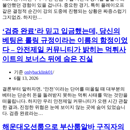
로
이
불안했던 경험이 있을 겁니다. 중요한 경기, 특히 플레이오프
되
터
같은 결정적 순간이 강의 도중에 진행되는 상황은 짜증스럽기
살
기
수
그지없죠. 하지만…
린
반
업
올
실
중
‘검증 완료’라 믿고 입금했는데, 당신의
드
전
NBA
베팅은 롤링 규정이라는 이름의 함정이었
아
가
스
이
이
코
다 – 안전제일 커뮤니티가 밝히는 먹튀사
돌
드
어
무
이트의 보너스 뒤에 숨은 진실
놓
대
칠
스
걱
기준
onlybacklink01
크
정
6월 13, 2026
린
끝:
샷
결론부터 말하자면, ‘안전’이라는 단어를 떠올릴 때 대부분의
서
의
베터는 단순히 돈을 돌려받지 못하는 먹튀 사태를 막는 것만을
울
힘
떠올립니다. 하지만 우리 안전제일 커뮤니티가 오랜 시간 관찰
티
한 결과, 진정한 위협은 눈에 보이지 않는 곳에 숨어 있었습니
비
‘검
다. 검증 완료라는…
가
증
로
완
해운대오션룸으로 부산룸알바 구직자의
모