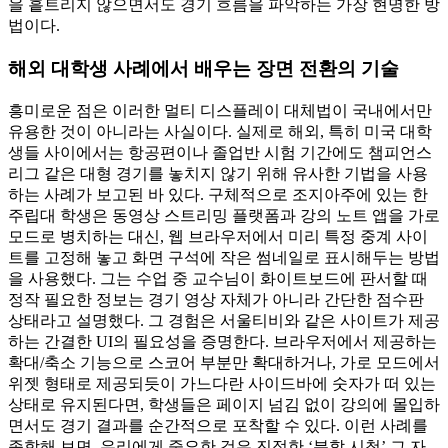
을 흩트리지 않으면서도 경기 흐름을 파악하는 가장 현명한 방
법이다.
해외 대학생 사례에서 배우는 장면 전환의 기술
흥미로운 점은 이러한 멀티 디스플레이 대체법이 국내에서만
유용한 것이 아니라는 사실이다. 실제로 해외, 특히 미국 대학
생들 사이에서는 항공편이나 졸업반 시험 기간에도 챔피언스
리그 같은 대형 경기를 놓치지 않기 위해 유사한 기법을 사용
하는 사례가 보고된 바 있다. 구체적으로 조지아주에 있는 한
주립대 학생은 동영상 스트리밍 플랫폼과 강의 노트 앱을 가로
모드로 병치하는 대신, 웹 브라우저에서 미리 특정 중계 사이
트를 고정해 놓고 화면 구석에 작은 썸네일로 표시해두는 방법
을 사용했다. 그는 수업 중 교수님이 화이트보드에 판서할 때
정작 필요한 정보는 경기 영상 자체가 아니라 간단한 점수판
상태라고 설명했다. 그 경험은 서울티비와 같은 사이트가 제공
하는 간결한 UI의 필요성을 증명한다. 브라우저에서 제공하는
확대/축소 기능으로 스코어 부분만 확대하거나, 가로 모드에서
위젯 형태로 제공되듯이 가느다란 사이드바에 숫자가 떠 있는
상태로 유지된다면, 학생들은 페이지 넘김 없이 강의에 몰입하
면서도 경기 결과를 순간적으로 포착할 수 있다. 이런 사례를
종합해 보면, 우리에게 중요한 것은 진정한 ‘분할 시청’ 그 자