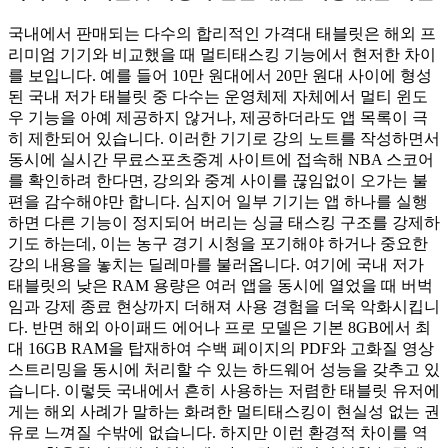
국내에서 판매되는 다수의 합리적인 가격대 태블릿은 해외 프
리미엄 기기와 비교했을 때 멀티태스킹 기능에서 현저한 차이
를 보입니다. 예를 들어 10만 원대에서 20만 원대 사이에 형성
된 국내 저가 태블릿 중 다수는 운영체제 자체에서 멀티 윈도
우 기능을 아예 제공하지 않거나, 제공하더라도 앱 목록이 극
히 제한되어 있습니다. 이러한 기기로 강의 노트를 작성하면서
동시에 실시간 무료스포츠중계 사이트에 접속해 NBA 스코어
를 확인하려 한다면, 강의와 중계 사이를 끊임없이 오가는 불
편을 감수해야만 합니다. 심지어 일부 기기는 앱 하나를 실행
하면 다른 기능이 정지되어 버리는 싱글 태스킹 구조를 강제하
기도 하는데, 이는 농구 경기 시청을 포기해야 하거나 중요한
강의 내용을 놓치는 딜레마를 불러옵니다. 여기에 국내 저가
태블릿의 낮은 RAM 용량은 여러 앱을 동시에 열었을 때 버벅
임과 강제 종료 현상까지 더해져 사용 경험을 더욱 악화시킵니
다. 반면 해외 아이패드 에어나 프로 모델은 기본 8GB에서 최
대 16GB RAM을 탑재하여 수백 페이지의 PDF와 고화질 영상
스트리밍을 동시에 처리할 수 있는 하드웨어 성능을 갖추고 있
습니다. 이렇듯 국내에서 흔히 사용하는 저렴한 태블릿 유저에
게는 해외 사례가 말하는 화려한 멀티태스킹이 현실성 없는 권
유로 느껴질 수밖에 없습니다. 하지만 이런 환경적 차이를 역