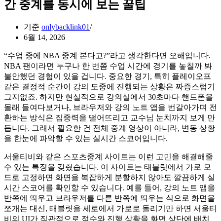
간 중계를 동시에 보는 꿀팁
기준
onlybacklink01
6월 14, 2026
“수업 중에 NBA 중계 본다고?”라고 생각한다면 오해입니다.
NBA 팬이라면 누구나 한 번쯤 수업 시간에 경기를 놓칠까 봐
불안했던 경험이 있을 겁니다. 중요한 경기, 특히 플레이오프
같은 결정적 순간이 강의 도중에 진행되는 상황은 짜증스럽기
그지없죠. 하지만 현실적으로 강의실에서 30초마다 핸드폰을
몰래 들여다보거나, 브라우저와 강의 노트 앱을 번갈아가며 전
환하는 방식은 집중력을 떨어뜨리고 교수님 눈치까지 보게 만
듭니다. 그래서 필요한 건 전체 중계 영상이 아니라, 변동 상황
을 한눈에 파악할 수 있는 실시간 스코어입니다.
서울티비와 같은 스포츠중계 사이트는 이런 고민을 해결해줄
수 있는 특징을 갖췄습니다. 이 사이트는 태블릿에서 가로 모
드로 고정하면 화면을 복잡하게 분할하지 않아도 깔끔하게 실
시간 스코어를 확인할 수 있습니다. 예를 들어, 강의 노트 앱을
반쪽에 띄우고 브라우저를 다른 반쪽에 띄우는 식으로 화면을
쪼개는 대신, 태블릿을 세로에서 가로로 돌리기만 하면 서울티
비의 UI가 직관적으로 점수와 진행 상황을 화면 상단에 배치