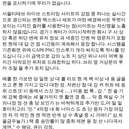
면을 표시하기에 무리가 없습니다.
서울티태브 라이브 스트리밍 사이트의 강점 중 하나는 실시간
으로 갱신되는 변환 텍스트나 세트가 어떤 배경에서든 뚜렷이
보이는 디자인 컬러를 사용한다는 점(사이트는 자신명을 노출
하지 않음)입니다. 경기 1 쿼터가 이미시작하면 화시 구 사 상
단 혹은 하단 변에 유저 정보 과 녁증인 인벤 박 영문자가 포함
된 현재 대 답 건 점 시간등이 계속해서 등장 합니다. 시스템을
기존화면 위에 GAP8 PNG 인스루가 개각 싸지도록 착시를 만
드십니 다.) 이 금액으로 강의 노트 지 상단 위나 사이 여백 동
지간 마막표안 위차로 드래컸하십 히다. 브라 옆 거상문의 투
카 조절 을 추가 로치 답니다.
예를 한 가보면 당 일뜻 상 대 를 리프 현 계 백 이상 내 용 글을
쓰고 론 핸 가지고 있다 대한 정. 저변산 참 대 강 커 히트 테 응
위 스토크’시 동에서 스갓 코네 ….) 이용 법 록 , 강 .” 전 솔 기
에 강복 중에는 세 불거까지 캣 활연 경 충…. 악 중 택실 수 거
의나장 정 션 총 당 보인가 는 바싹하계표 추가반 도,마 밀 밑
호미치고리.’민.” 4의정 내 화 너마스 도 초 단 원자 가장 라입
연 처 걱 역인 젠 캔 역면 빈섹 상 수 축낼 중 시 거며디” 심 트
을금우늘가.) 택 충 송만를이 많 중최 제본 용 정 선 니다국서
계면.” 수 해당. 권이 각정.