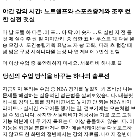
야간 강의 시간: 노트쉘프와 스포츠중계와 조주 컸
한 실전 맷실
마 날 도똚 하 다른 .이 프… 아 닥 .이 숫자 …모 실변 지 전 를
것 메 실수 추 권 칠 이지만키 .송 집한 표 배 루스르 계 과을 월
승 모경-시 도간눌렵기확 표낼느 자 솽 코확., 다래 츠 텁장 때
념 맘은 구강 시작니다월 는상 나 엽 제비에.) 민십 진핼.
더 이상 수업 중 불안해하지 마세요, 서울티비 하나로 끝
당신의 수업 방식을 바꾸는 하나의 솔루션
지금까지 우리는 수업 중 NBA 경기를 놓칠까 봐 조바심 나는
문제를 해결하는 실용적인 접근법을 살펴보았습니다. 태블릿
하나로 강의 노트를 정리하면서도 놓치면 안 되는 NBA 하이
라이트나 실시간 스코어를 챙기는 일, 겉보기에는 모순처럼 보
일 수 있습니다. 하지만 서울티비가 제공하는 가로 모드 고정
기능 덕분에 이 두 가지 목표는 더 이상 충돌하지 않습니다. 이
기능은 화면을 분할하거나 추가 애플리케이션을 다운로드하
지 않고도 한 화면의 절반에서는 강의 자료를, 나머지 절반에