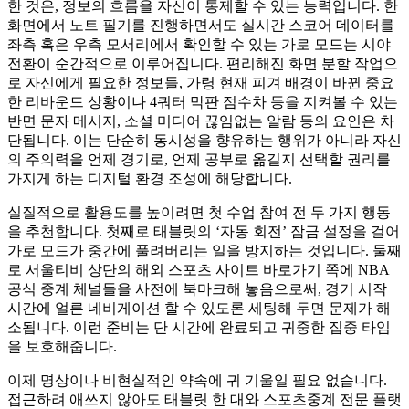
한 것은, 정보의 흐름을 자신이 통제할 수 있는 능력입니다. 한
화면에서 노트 필기를 진행하면서도 실시간 스코어 데이터를
좌측 혹은 우측 모서리에서 확인할 수 있는 가로 모드는 시야
전환이 순간적으로 이루어집니다. 편리해진 화면 분할 작업으
로 자신에게 필요한 정보들, 가령 현재 피겨 배경이 바뀐 중요
한 리바운드 상황이나 4쿼터 막판 점수차 등을 지켜볼 수 있는
반면 문자 메시지, 소셜 미디어 끊임없는 알람 등의 요인은 차
단됩니다. 이는 단순히 동시성을 향유하는 행위가 아니라 자신
의 주의력을 언제 경기로, 언제 공부로 옮길지 선택할 권리를
가지게 하는 디지털 환경 조성에 해당합니다.
실질적으로 활용도를 높이려면 첫 수업 참여 전 두 가지 행동
을 추천합니다. 첫째로 태블릿의 ‘자동 회전’ 잠금 설정을 걸어
가로 모드가 중간에 풀려버리는 일을 방지하는 것입니다. 둘째
로 서울티비 상단의 해외 스포츠 사이트 바로가기 쪽에 NBA
공식 중계 체널들을 사전에 북마크해 놓음으로써, 경기 시작
시간에 얼른 네비게이션 할 수 있도론 세팅해 두면 문제가 해
소됩니다. 이런 준비는 단 시간에 완료되고 귀중한 집중 타임
을 보호해줍니다.
이제 명상이나 비현실적인 약속에 귀 기울일 필요 없습니다.
접근하려 애쓰지 않아도 태블릿 한 대와 스포츠중계 전문 플랫